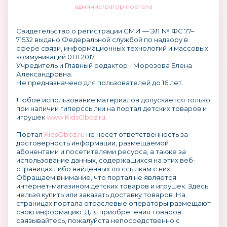
администратор портала
Свидетельство о регистрации СМИ — ЭЛ № ФС 77–
71532 выдано Федеральной службой по надзору в
сфере связи, информационных технологий и массовых
коммуникаций 01.11.2017.
Учредитель и Главный редактор - Морозова Елена
Александровна.
Не предназначено для пользователей до 16 лет.
Любое использование материалов допускается только
при наличии гиперссылки на портал детских товаров и
игрушек
www.KidsOboz.ru
.
Портал
KidsOboz.ru
не несет ответственность за
достоверность информации, размещаемой
абонентами и посетителями ресурса, а также за
использование данных, содержащихся на этих веб-
страницах либо найденных по ссылкам с них.
Обращаем внимание, что портал не является
интернет-магазином детских товаров и игрушек. Здесь
нельзя купить или заказать доставку товаров. На
страницах портала отраслевые операторы размещают
свою информацию. Для приобретения товаров
связывайтесь, пожалуйста непосредственно с