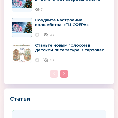
конкурса «Атмосфера
новогоднего...
7
Создайте настроение
волшебства! «ТЦ СФЕРА»
запускает всероссийский
конкурс новогоднего...
1
134
Станьте новым голосом в
детской литературе! Стартовал
всероссийский конкурс для
авторов
1
158
Статьи