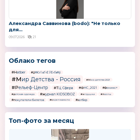
Александра Саввинова (bodo): "Не только
для...
09.07.2026
21
Облако тегов
#Hatber
#Џ®ЄгЇ вҐ«Ё ЎЁ«Ґв®ў
#Мир Детства - Россия
#Мир детства 2021
#Рельеф-Центр
#ТЦ Сфера
#ФНС_2021
#Феникс+
#журнал KIDSOBOZ
#детская одежда
#игрушки
#пазлы
#покупатели билетов
#хатбер
#скрепкаэкспо
Топ-фото за месяц