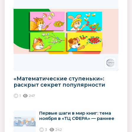
«Математические ступеньки»:
раскрыт секрет популярности
лучшей парциальной
1
247
программы...
Первые шаги в мир книг: тема
ноября в «ТЦ СФЕРА» — раннее
развитие детей
3
242