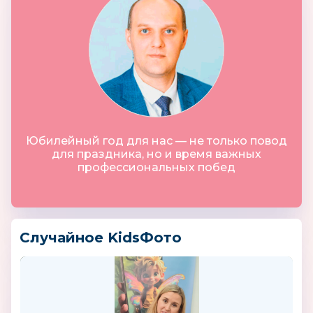
Юбилейный год для нас — не только повод
для праздника, но и время важных
профессиональных побед
Случайное KidsФото