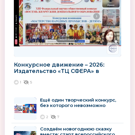
Конкурсное движение – 2026:
Издательство «ТЦ СФЕРА» в
диалоге с «Ассоциацией лучших
1
5
ДОО и...
Ещё один творческий конкурс,
без которого невозможно
представить 2026 год
2
7
Создаём новогоднюю сказку
вместе: старт всероссийского