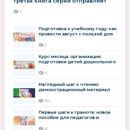
третья книга серии отправляет
детей в мир зверей
5
Подготовка к учебному году: как
провести август с пользой для
будущего первоклассника
5
Курс месяца: организация
подготовки детей дошкольного
возраста к школьному
обучению
6
Наглядный шаг к чтению:
демонстрационный материал
для детей 4–5 лет
154
Первые шаги к грамоте: новое
пособие для педагогов и
родителей детей 4–5 лет
61