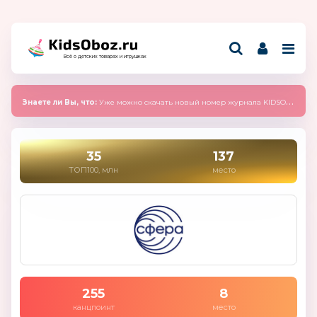
Всё о детских товарах и игрушках
Знаете ли Вы, что:
Уже можно скачать новый номер журнала KIDSOBOZ 2025 (сентябрь)
35
137
ТОП100, млн
место
255
8
канцпоинт
место