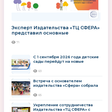
Эксперт Издательства «ТЦ СФЕРА»
представил основные
компоненты здорового образа
71
жизни...
С 1 сентября 2026 года детские
сады перейдут на новые
рекомендации
Минпросвещения
63
Встреча с основателем
издательства «Сфера» собрала
гостей книжного клуба
65
Укрепление сотрудничества
Издательства «ТЦ СФЕРА» с