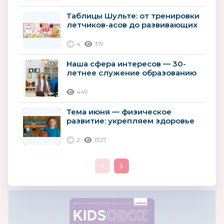
Таблицы Шульте: от тренировки
летчиков-асов до развивающих
пособий для дошколят
4
319
Наша сфера интересов — 30-
летнее служение образованию
России
449
Тема июня — физическое
развитие: укрепляем здоровье
детей с помощью игр и спорта
2
1327