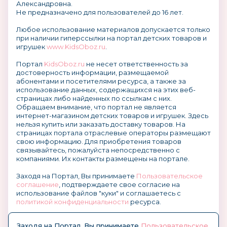
Александровна.
Не предназначено для пользователей до 16 лет.
Любое использование материалов допускается только
при наличии гиперссылки на портал детских товаров и
игрушек
www.KidsOboz.ru
.
Портал
KidsOboz.ru
не несет ответственность за
достоверность информации, размещаемой
абонентами и посетителями ресурса, а также за
использование данных, содержащихся на этих веб-
страницах либо найденных по ссылкам с них.
Обращаем внимание, что портал не является
интернет-магазином детских товаров и игрушек. Здесь
нельзя купить или заказать доставку товаров. На
страницах портала отраслевые операторы размещают
свою информацию. Для приобретения товаров
связывайтесь, пожалуйста непосредственно с
компаниями. Их контакты размещены на портале.
Заходя на Портал, Вы принимаете
Пользовательское
соглашение
, подтверждаете свое согласие на
использование файлов "куки" и соглашаетесь с
политикой конфиденциальности
ресурса.
О размещении информации и рекламы на портале
Заходя на Портал, Вы принимаете
Пользовательское