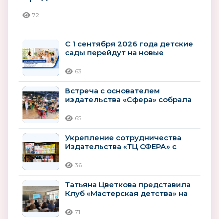
компоненты здорового образа
72
жизни...
С 1 сентября 2026 года детские
сады перейдут на новые
рекомендации
Минпросвещения
63
Встреча с основателем
издательства «Сфера» собрала
гостей книжного клуба
65
Укрепление сотрудничества
Издательства «ТЦ СФЕРА» с
Ярославским институтом
развития...
36
Татьяна Цветкова представила
Клуб «Мастерская детства» на
Всероссийском форуме...
71