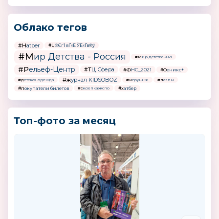
Облако тегов
#Hatber
#Џ®ЄгЇ вҐ«Ё ЎЁ«Ґв®ў
#Мир Детства - Россия
#Мир детства 2021
#Рельеф-Центр
#ТЦ Сфера
#ФНС_2021
#Феникс+
#журнал KIDSOBOZ
#детская одежда
#игрушки
#пазлы
#покупатели билетов
#хатбер
#скрепкаэкспо
Топ-фото за месяц