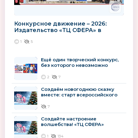
Конкурсное движение – 2026:
Издательство «ТЦ СФЕРА» в
диалоге с «Ассоциацией лучших
1
5
ДОО и...
Ещё один творческий конкурс,
без которого невозможно
представить 2026 год
2
7
Создаём новогоднюю сказку
вместе: старт всероссийского
конкурса «Атмосфера
новогоднего...
7
Создайте настроение
волшебства! «ТЦ СФЕРА»
запускает всероссийский
конкурс новогоднего...
1
134