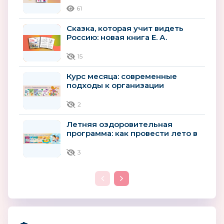
61
Сказка, которая учит видеть
Россию: новая книга Е. А.
Алябьевой о природе и народах
страны
15
Курс месяца: современные
подходы к организации
образовательного процесса
детей...
2
Летняя оздоровительная
программа: как провести лето в
детском саду с пользой для
здоровья
3