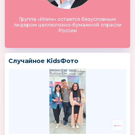
Группа «Илим» остается безусловным
лидером целлюлозно-бумажной отрасли
России
Случайное KidsФото