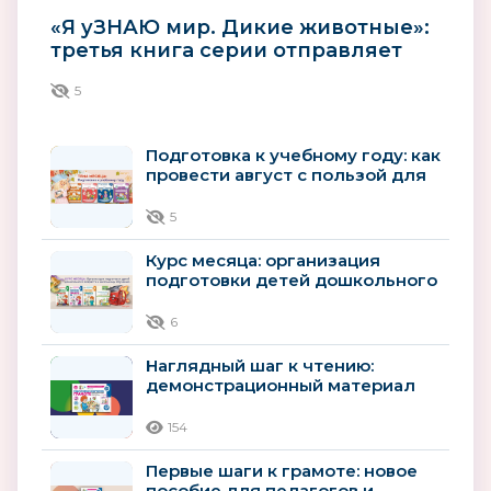
«Я уЗНАЮ мир. Дикие животные»:
третья книга серии отправляет
детей в мир зверей
5
Подготовка к учебному году: как
провести август с пользой для
будущего первоклассника
5
Курс месяца: организация
подготовки детей дошкольного
возраста к школьному
обучению
6
Наглядный шаг к чтению:
демонстрационный материал
для детей 4–5 лет
154
Первые шаги к грамоте: новое
пособие для педагогов и