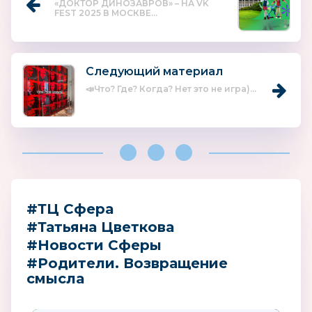
«ДОКТОР ДИНОЗАВРОВ» – НА VK
FEST 2025 В МОСКВЕ...
Следующий материал
📣Что? Где? Когда? Нет это не игра)...
#ТЦ Сфера
#Татьяна Цветкова
#Новости Сферы
#Родители. Возвращение
смысла