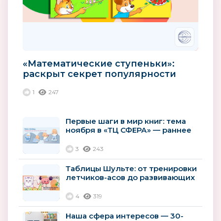
«Математические ступеньки»:
раскрыт секрет популярности
лучшей парциальной
1
247
программы...
Первые шаги в мир книг: тема
ноября в «ТЦ СФЕРА» — раннее
развитие детей
3
243
Таблицы Шульте: от тренировки
летчиков-асов до развивающих
пособий для дошколят
4
319
Наша сфера интересов — 30-