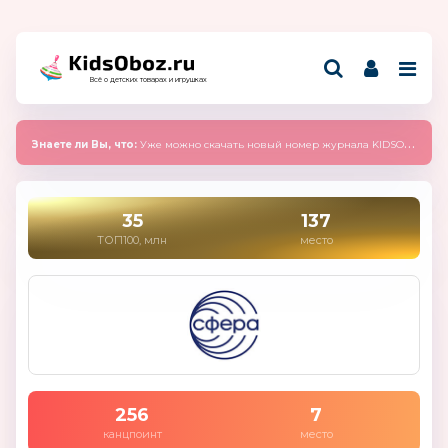
Всё о детских товарах и игрушках
Знаете ли Вы, что:
Уже можно скачать новый номер журнала KIDSOBOZ 2025 (сентябрь)
35
137
ТОП100, млн
место
256
7
канцпоинт
место