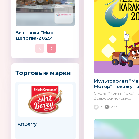
Выставка "Мир
Детства-2025"
Торговые марки
Мультсериал “Ма
Мотор” покажут в 
Студия “Рокет Фокс” 
Всероссийскому...
2
277
ArtBerry
«Первые шаги»