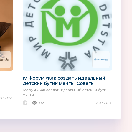
й стиль
Nikko
Смешарики. Л
о Золотом Др
Гонконг
Россия
IV Форум «Как создать идеальный
детский бутик мечты. Советы...
Форум «Как создать идеальный детский бутик
мечты....
.07.2025
1
102
17.07.2025