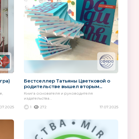
гра)
Бестселлер Татьяны Цветковой о
родительстве вышел вторым...
е,
Книга основателя и руководителя
издательства...
.07.2025
1
272
17.07.2025
UNID
Village Story