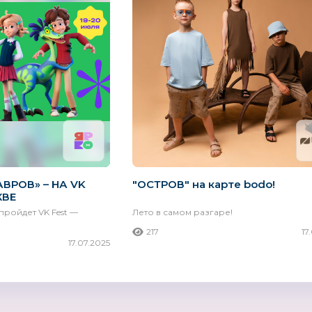
MINILAND
MARY POPPINS
Русски
Испания
Россия
ВРОВ» – НА VK
"ОСТРОВ" на карте bodo!
КВЕ
пройдет VK Fest —
Лето в самом разгаре!
217
17
17.07.2025