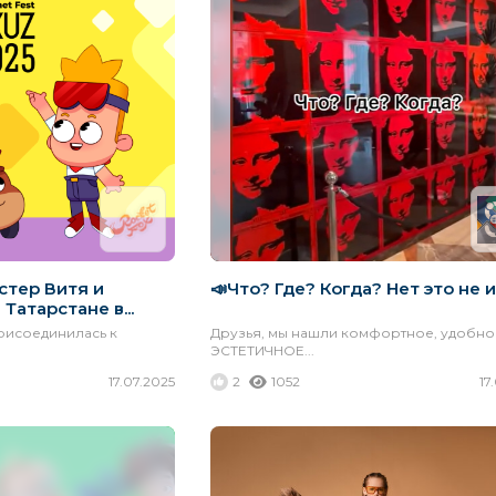
стер Витя и
📣Что? Где? Когда? Нет это не и
Татарстане в...
присоединилась к
Друзья, мы нашли комфортное, удобно
ЭСТЕТИЧНОЕ...
17.07.2025
2
1052
17
MACLAREN
TY
АРГО
АНГЛИЯ