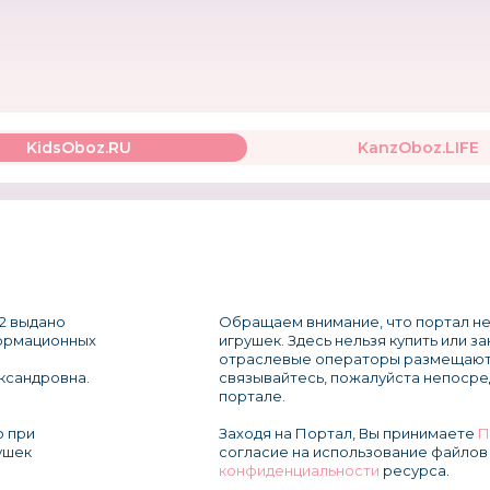
KidsOboz.RU
KanzOboz.LIFE
2 выдано
Обращаем внимание, что портал не
формационных
игрушек. Здесь нельзя купить или з
отраслевые операторы размещают
ксандровна.
связывайтесь, пожалуйста непосре
портале.
о при
Заходя на Портал, Вы принимаете
П
ушек
согласие на использование файлов 
конфиденциальности
ресурса.