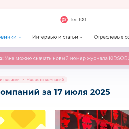
Топ 100
овинки
Интервью и статьи
Отраслевые с
боненты
 компаний
ие события
ы
нал
Рейтинг publicity
Новинки компаний
Блоги
KIDSOBOZ
о:
Уже можно скачать новый номер журнала KIDSOBO
и новинки
>
Новости компаний
омпаний за 17 июля 2025