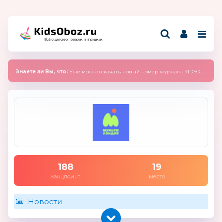
Всё о детских товарах и игрушках
Знаете ли Вы, что:
Уже можно скачать новый номер журнала KIDSOBOZ 2025 (сентябрь)
188
19
канцпоинт
место
Новости