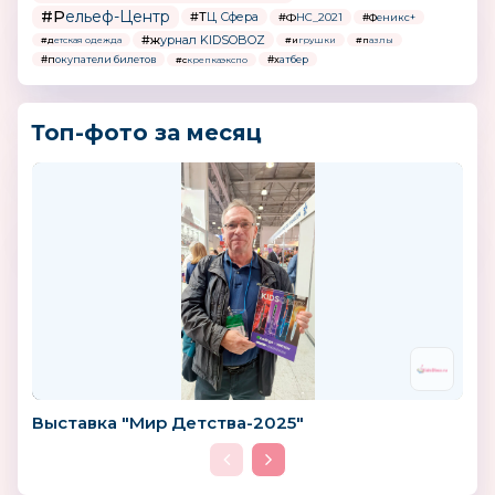
#Рельеф-Центр
#ТЦ Сфера
#ФНС_2021
#Феникс+
#журнал KIDSOBOZ
#детская одежда
#игрушки
#пазлы
#покупатели билетов
#хатбер
#скрепкаэкспо
Топ-фото за месяц
Выставка "Мир Детства-2025"