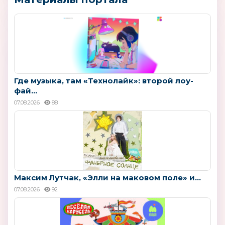
Где музыка, там «Технолайк»: второй лоу-
фай...
07.08.2026
88
Максим Лутчак, «Элли на маковом поле» и...
07.08.2026
92