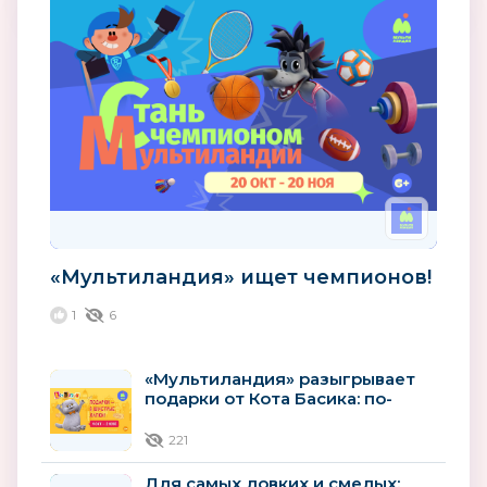
«Мультиландия» ищет чемпионов!
1
6
«Мультиландия» разыгрывает
подарки от Кота Басика: по-
джентльменски, но шустро
221
Для самых ловких и смелых: