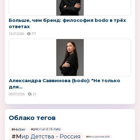
Больше, чем бренд: философия bodo в трёх
ответах
13.07.2026
171
Александра Саввинова (bodo): "Не только
для...
09.07.2026
21
Облако тегов
#Hatber
#Џ®ЄгЇ вҐ«Ё ЎЁ«Ґв®ў
#Мир Детства - Россия
#Мир детства 2021