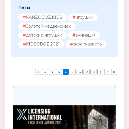
Теги
#KANZOBOZ.KIDS
#игрушки
#Золотой медвежонок
#детские игрушки
#анимация
#KIDSOBOZ 2021
#скрепкаэкспо
2
3
4
5
6
7
8
9