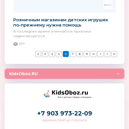
Розничным магазинам детских игрушек
по-прежнему нужна помощь
В последнее время отмечаются признаки
надвигающегося...
577
2
3
4
5
6
7
8
9
KidsOboz.RU
Всё о детских товарах и игрушках
+7 903 973-22-09
администратор портала