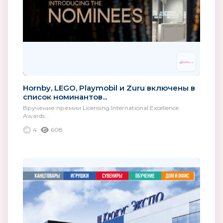
Hornby, LEGO, Playmobil и Zuru включены в
список номинантов...
Вручение премии Licensing International Excellence
Awards...
4
608