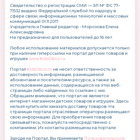
Свидетельство о регистрации СМИ — ЭЛ № ФС 77–
71532 выдано Федеральной службой по надзору в
сфере связи, информационных технологий и массовых
коммуникаций 01.11.2017.
Учредитель и Главный редактор - Морозова Елена
Александровна.
Не предназначено для пользователей до 16 лет.
Любое использование материалов допускается только
при наличии гиперссылки на портал детских товаров и
игрушек
www.KidsOboz.ru
.
Портал
KidsOboz.ru
не несет ответственность за
достоверность информации, размещаемой
абонентами и посетителями ресурса, а также за
использование данных, содержащихся на этих веб-
страницах либо найденных по ссылкам с них.
Обращаем внимание, что портал не является
интернет-магазином детских товаров и игрушек. Здесь
нельзя купить или заказать доставку товаров. На
страницах портала отраслевые операторы размещают
свою информацию. Для приобретения товаров
связывайтесь, пожалуйста непосредственно с
компаниями. Их контакты размещены на портале.
Заходя на Портал, Вы принимаете
Пользовательское