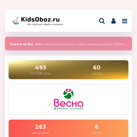
Всё о детских товарах и игрушках
Знаете ли Вы, что:
Уже можно скачать новый номер журнала KIDSOBOZ 2025 (сентябрь)
493
60
ТОП100, млн
место
263
6
канцпоинт
место