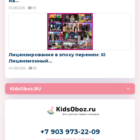
на...
05.08.2026
83
Лицензирование в эпоху перемен: XI
Лицензионный...
04.08.2026
85
KidsOboz.RU
Всё о детских товарах и игрушках
+7 903 973-22-09
администратор портала