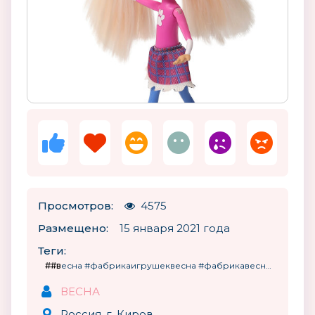
Просмотров:
4575
Размещено:
15 января 2021 года
Теги:
##весна #фабрикаигрушеквесна #фабрикавесна #кукла #куклы #игры #игрушки #новинки #веснасимволыгода #быкисимволы
ВЕСНА
Россия, г. Киров