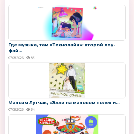
Где музыка, там «Технолайк»: второй лоу-
фай...
07.08.2026
83
Максим Лутчак, «Элли на маковом поле» и...
07.08.2026
84