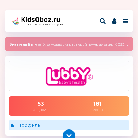
Всё о детских товарах и игрушках
Знаете ли Вы, что:
Уже можно скачать новый номер журнала KIDSOBOZ 2025 (сентябрь)
53
181
канцпоинт
место
Профиль