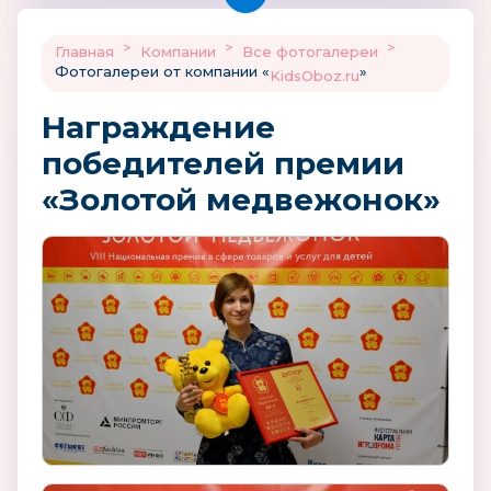
>
>
>
Главная
Компании
Все фотогалереи
Фотогалереи от компании «
»
KidsOboz.ru
Награждение
победителей премии
«Золотой медвежонок»