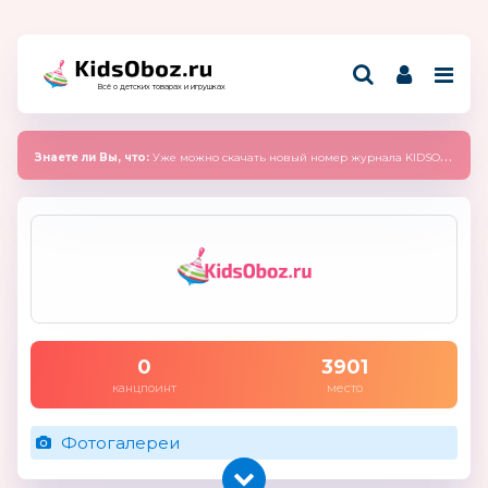
Всё о детских товарах и игрушках
Знаете ли Вы, что:
Уже можно скачать новый номер журнала KIDSOBOZ 2025 (сентябрь)
0
3901
канцпоинт
место
Фотогалереи