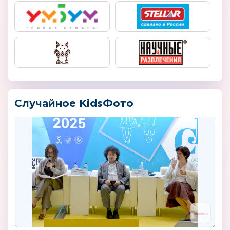
Случайное KidsФото