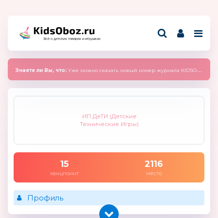
Всё о детских товарах и игрушках
Знаете ли Вы, что:
Уже можно скачать новый номер журнала KIDSOBOZ 2025 (сентябрь)
ИП ДеТИ (Детские
Технические Игры)
15
2116
канцпоинт
место
Профиль