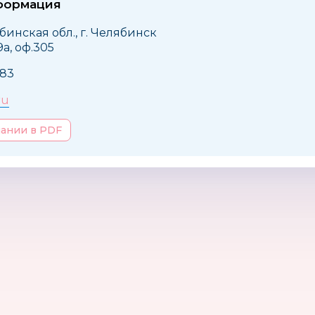
формация
бинская обл., г. Челябинск
9а, оф.305
483
ru
пании в PDF