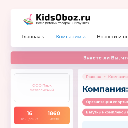
Всё о детских товарах и игрушках
Главная
Компании
Новости и н
Каталог детских брендов
Каталог компаний
Новости отрасли
Актуальный разговор
Предстоящие события
Форум
Кидзобоз-ТВ
Новые а
Новости
Статьи
Прошедш
Эксперт
Наш жур
Недобросовестные партнеры
Рейтинг новостей
Журнал 
Знаете ли Вы, чт
Главная
>
Компании
ООО Парк
Компания:
развлечений
16
1860
канцпоинт
место