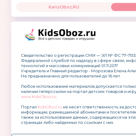
KanzOboz.RU
Всё о детских товарах и игрушках
Свидетельство о регистрации СМИ — ЭЛ № ФС 77–7153
Федеральной службой по надзору в сфере связи, ин
технологий и массовых коммуникаций 01.11.2017.
Учредитель и Главный редактор - Морозова Елена Але
Не предназначено для пользователей до 16 лет.
Любое использование материалов допускается тольк
наличии гиперссылки на портал детских товаров и игр
www.KidsOboz.ru
.
Портал
KidsOboz.ru
не несет ответственность за дос
информации, размещаемой абонентами и посетителям
также за использование данных, содержащихся на эти
страницах либо найденных по ссылкам с них.