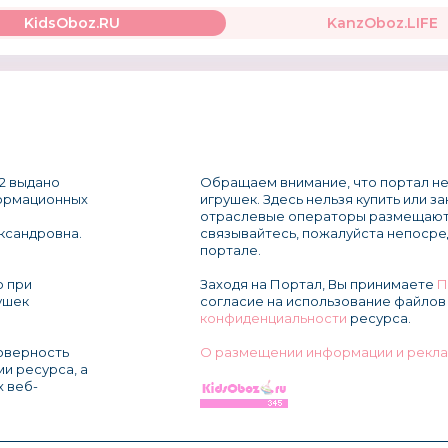
KidsOboz.RU
KanzOboz.LIFE
2 выдано
Обращаем внимание, что портал не
формационных
игрушек. Здесь нельзя купить или з
отраслевые операторы размещают
ксандровна.
связывайтесь, пожалуйста непосре
портале.
о при
Заходя на Портал, Вы принимаете
П
ушек
согласие на использование файлов 
конфиденциальности
ресурса.
товерность
О размещении информации и рекла
и ресурса, а
х веб-