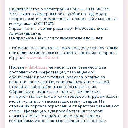
Свидетельство о регистрации СМИ — ЭЛ № ФС 77–
71532 выдано Федеральной службой по надзору в
сфере связи, информационных технологий и массовых
коммуникаций 01.11.2017.
Учредитель и Главный редактор - Морозова Елена
Александровна.
Не предназначено для пользователей до 16 лет.
Любое использование материалов допускается только
при наличии гиперссылки на портал детских товаров и
игрушек
www.KidsOboz.ru
.
Портал
KidsOboz.ru
не несет ответственность за
достоверность информации, размещаемой
абонентами и посетителями ресурса, а также за
использование данных, содержащихся на этих веб-
страницах либо найденных по ссылкам с них.
Обращаем внимание, что портал не является
интернет-магазином детских товаров и игрушек. Здесь
нельзя купить или заказать доставку товаров. На
страницах портала отраслевые операторы размещают
свою информацию. Для приобретения товаров
связывайтесь, пожалуйста непосредственно с
компаниями. Их контакты размещены на портале.