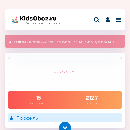
Всё о детских товарах и игрушках
Знаете ли Вы, что:
Уже можно скачать новый номер журнала KIDSOBOZ 2025 (сентябрь)
ООО Олимп
15
2127
канцпоинт
место
Профиль