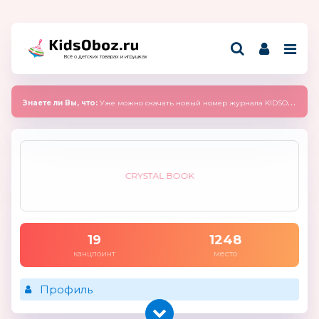
Всё о детских товарах и игрушках
Знаете ли Вы, что:
Уже можно скачать новый номер журнала KIDSOBOZ 2025 (сентябрь)
CRYSTAL BOOK
19
1248
канцпоинт
место
Профиль