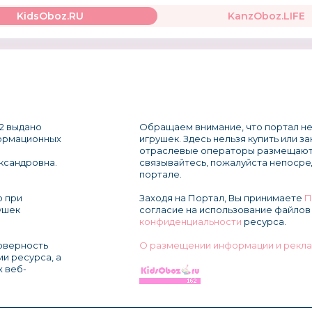
KidsOboz.RU
KanzOboz.LIFE
2 выдано
Обращаем внимание, что портал не
формационных
игрушек. Здесь нельзя купить или з
отраслевые операторы размещают
ксандровна.
связывайтесь, пожалуйста непосре
портале.
о при
Заходя на Портал, Вы принимаете
П
ушек
согласие на использование файлов 
конфиденциальности
ресурса.
товерность
О размещении информации и рекла
и ресурса, а
х веб-