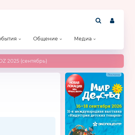
обытия
Общение
Медиа
Рейтинг компаний
Акции и конкурсы
Именинники
Z 2025 (сентябрь)