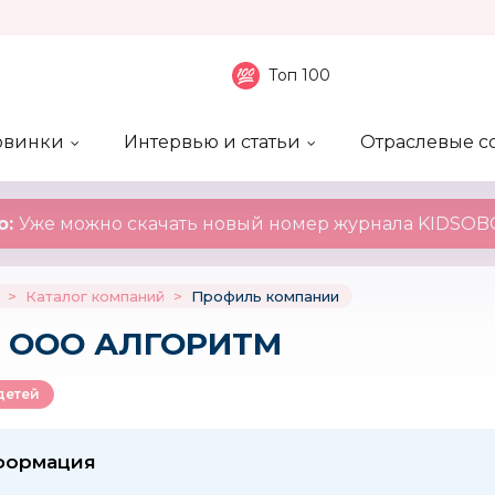
Топ 100
овинки
Интервью и статьи
Отраслевые с
боненты
 компаний
ие события
ы
нал
Рейтинг publicity
Новинки компаний
Блоги
KIDSOBOZ
о:
Уже можно скачать новый номер журнала KIDSOBO
>
Каталог компаний
>
Профиль компании
: ООО АЛГОРИТМ
детей
формация