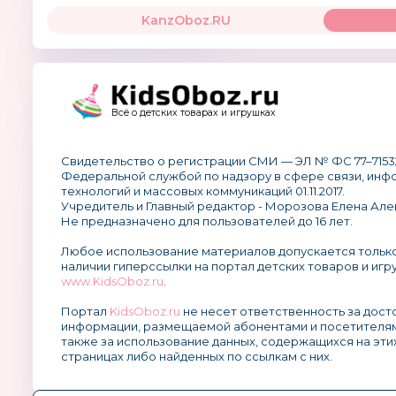
KanzOboz.RU
Всё о детских товарах и игрушках
Свидетельство о регистрации СМИ — ЭЛ № ФС 77–7153
Федеральной службой по надзору в сфере связи, ин
технологий и массовых коммуникаций 01.11.2017.
Учредитель и Главный редактор - Морозова Елена Але
Не предназначено для пользователей до 16 лет.
Любое использование материалов допускается тольк
наличии гиперссылки на портал детских товаров и игр
www.KidsOboz.ru
.
Портал
KidsOboz.ru
не несет ответственность за дос
информации, размещаемой абонентами и посетителям
также за использование данных, содержащихся на эти
страницах либо найденных по ссылкам с них.