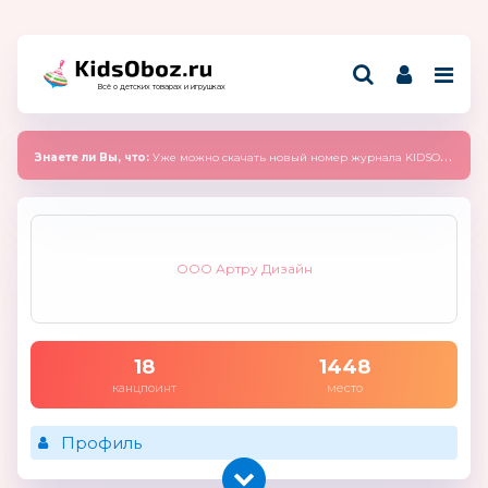
Всё о детских товарах и игрушках
Знаете ли Вы, что:
Уже можно скачать новый номер журнала KIDSOBOZ 2025 (сентябрь)
ООО Артру Дизайн
18
1448
канцпоинт
место
Профиль