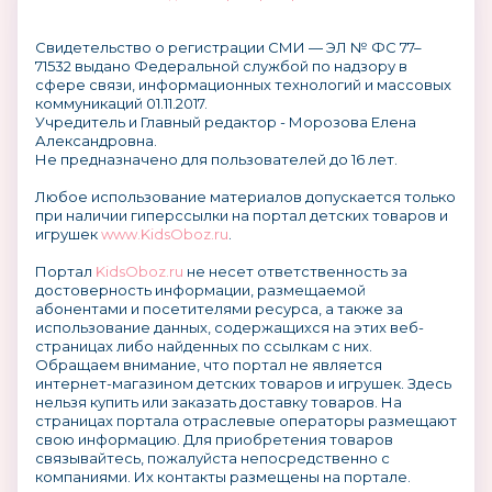
Свидетельство о регистрации СМИ — ЭЛ № ФС 77–
71532 выдано Федеральной службой по надзору в
сфере связи, информационных технологий и массовых
коммуникаций 01.11.2017.
Учредитель и Главный редактор - Морозова Елена
Александровна.
Не предназначено для пользователей до 16 лет.
Любое использование материалов допускается только
при наличии гиперссылки на портал детских товаров и
игрушек
www.KidsOboz.ru
.
Портал
KidsOboz.ru
не несет ответственность за
достоверность информации, размещаемой
абонентами и посетителями ресурса, а также за
использование данных, содержащихся на этих веб-
страницах либо найденных по ссылкам с них.
Обращаем внимание, что портал не является
интернет-магазином детских товаров и игрушек. Здесь
нельзя купить или заказать доставку товаров. На
страницах портала отраслевые операторы размещают
свою информацию. Для приобретения товаров
связывайтесь, пожалуйста непосредственно с
компаниями. Их контакты размещены на портале.