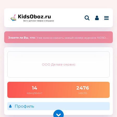
Всё о детских товарах и игрушках
Знаете ли Вы, что:
Уже можно скачать новый номер журнала KIDSOBOZ 2025 (сентябрь)
ООО Дельта-сервис
14
2476
канцпоинт
место
Профиль