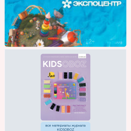
изделие.
Мы предлагаем изделия, произведенные и
сертифицированные в Германии в
соответствии с европейскими
требованиями в области детской
педиатрии, ортопедии и офтальмологии и
стандартами ЕС.
Весь ассортимент продукции в достаточном
количестве есть на складе.
Наш склад находится по адресу: Московская
область, г. Мытищи, ул. 1-ая Новая, д. 57.
все материалы журнала
KIDSOBOZ