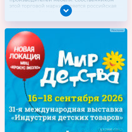
этой торговой марки является российская
компания «Артим», обладающая
эксклюзивными правами реализации
продукции германских производителей
мебели ORGOO и ROVO на территории РФ.
Продукция под торговой маркой KinderZeit
представляет собой мебельный учебный
развивающий комплекс с организацией
системы правильного сидения, основой
которой являются письменный стол–парта и
ортопедический стул, регулирующихся по
росту ребенка, и всевозможных дополнений
в виде полок, тумб, боковых приставок.
Качественная система правильного
сидения – технологически сложное