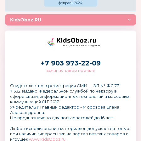
Компания приглашает к сотрудничеству:
февраль 2024
Предприятия оптовой торговли
KidsOboz.RU
Интернет-магазины
Специализированные сети магазинов
для детей и родителей
Начинающих предпринимателей
Магазины, предприятия розничной
Всё о детских товарах и игрушках
торговли
Розничных покупателей
+7 903 973-22-09
Отделы
администратор портала
Свидетельство о регистрации СМИ — ЭЛ № ФС 77–
71532 выдано Федеральной службой по надзору в
сфере связи, информационных технологий и массовых
коммуникаций 01.11.2017.
Учредитель и Главный редактор - Морозова Елена
Александровна.
Не предназначено для пользователей до 16 лет.
Любое использование материалов допускается только
при наличии гиперссылки на портал детских товаров и
игрушек
www.KidsOboz.ru
.