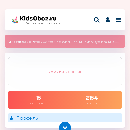
Всё о детских товарах и игрушках
Знаете ли Вы, что:
Уже можно скачать новый номер журнала KIDSOBOZ 2025 (сентябрь)
ООО Киндерцайт
15
2154
канцпоинт
место
Профиль