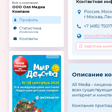
Контактная ин
Всё о компании
ООО Олл Медиа
Компани
Россия, Моск
г.Москва, Лен
Профиль
+7 (495) 7501
Статистика
(15 kidsпоинтов)
www.allmedi
Контакты
Карточка ком
Описание к
All Media – лиценз
всех существующих
интернет и киноте
Компания приглаш