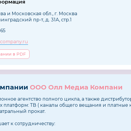
формация
ва и Московская обл., г. Москва
инградский пр-т, д. 31А, стр.1
765
acompany.ru
пании в PDF
омпании
ООО Олл Медиа Компани
ионное агентство полного цикла, а также дистрибуто
 платформ: ТВ ( каналы общего вещания и платные к
атральный прокат.
ает к сотрудничеству: