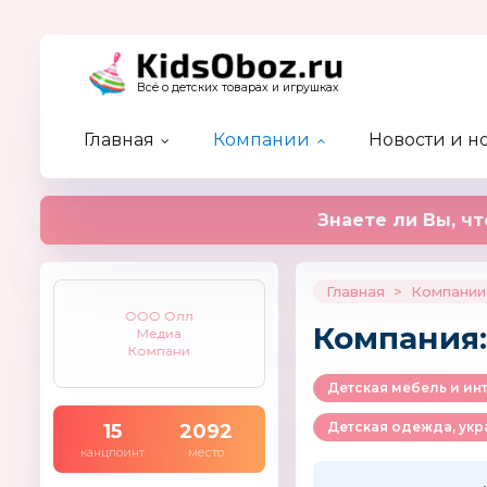
Всё о детских товарах и игрушках
Главная
Компании
Новости и н
Каталог детских брендов
Каталог компаний
Новости отрасли
Актуальный разговор
Предстоящие события
Форум
Кидзобоз-ТВ
Новые а
Новости
Статьи
Прошедш
Эксперт
Наш жур
Недобросовестные партнеры
Рейтинг новостей
Журнал 
Знаете ли Вы, чт
Главная
>
Компании
ООО Олл
Компания
Медиа
Компани
15
2092
канцпоинт
место