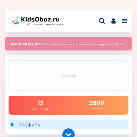
Всё о детских товарах и игрушках
Знаете ли Вы, что:
Уже можно скачать новый номер журнала KIDSOBOZ 2025 (сентябрь)
Аспект
13
2800
канцпоинт
место
Профиль