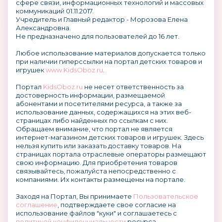
сфере связи, информационных технологий и массовых
коммуникаций 01.11.2017.
Учредитель и Главный редактор - Морозова Елена
Александровна.
Не предназначено для пользователей до 16 лет.
Любое использование материалов допускается только
при наличии гиперссылки на портал детских товаров и
игрушек
www.KidsOboz.ru
.
Портал
KidsOboz.ru
не несет ответственность за
достоверность информации, размещаемой
абонентами и посетителями ресурса, а также за
использование данных, содержащихся на этих веб-
страницах либо найденных по ссылкам с них.
Обращаем внимание, что портал не является
интернет-магазином детских товаров и игрушек. Здесь
нельзя купить или заказать доставку товаров. На
страницах портала отраслевые операторы размещают
свою информацию. Для приобретения товаров
связывайтесь, пожалуйста непосредственно с
компаниями. Их контакты размещены на портале.
Заходя на Портал, Вы принимаете
Пользовательское
соглашение
, подтверждаете свое согласие на
использование файлов "куки" и соглашаетесь с
политикой конфиденциальности
ресурса.