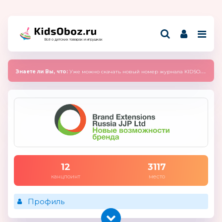
Всё о детских товарах и игрушках
Знаете ли Вы, что:
Уже можно скачать новый номер журнала KIDSOBOZ 2025 (сентябрь)
12
3117
канцпоинт
место
Профиль