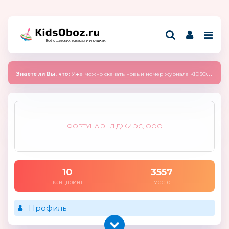
Всё о детских товарах и игрушках
Знаете ли Вы, что:
Уже можно скачать новый номер журнала KIDSOBOZ 2025 (сентябрь)
ФОРТУНА ЭНД ДЖИ ЭС, ООО
10
3557
канцпоинт
место
Профиль