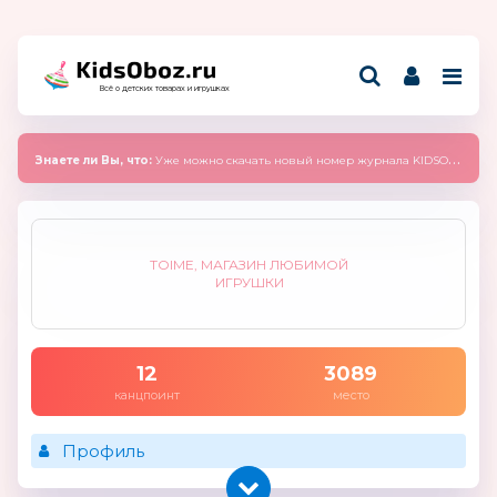
Всё о детских товарах и игрушках
Знаете ли Вы, что:
Уже можно скачать новый номер журнала KIDSOBOZ 2025 (сентябрь)
TOIME, МАГАЗИН ЛЮБИМОЙ
ИГРУШКИ
12
3089
канцпоинт
место
Профиль