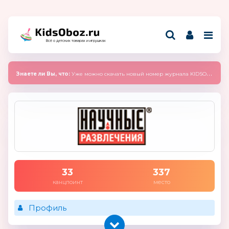
Всё о детских товарах и игрушках
Знаете ли Вы, что:
Уже можно скачать новый номер журнала KIDSOBOZ 2025 (сентябрь)
33
337
канцпоинт
место
Профиль