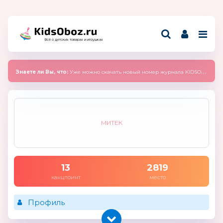
Всё о детских товарах и игрушках
Знаете ли Вы, что:
Уже можно скачать новый номер журнала KIDSOBOZ 2025 (сентябрь)
МИТЕК
13
2819
канцпоинт
место
Профиль