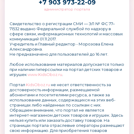
+7 903 973-22-09
администратор портала
Свидетельство о регистрации СМИ — ЭЛ № ФС 77–
71532 выдано Федеральной службой по надзору в
сфере связи, информационных технологий и массовых
коммуникаций 01.11.2017.
Учредитель и Главный редактор - Морозова Елена
Александровна.
Не предназначено для пользователей до 16 лет.
Любое использование материалов допускается только
при наличии гиперссылки на портал детских товаров и
игрушек
www.KidsOboz.ru
.
Портал
KidsOboz.ru
не несет ответственность за
достоверность информации, размещаемой
абонентами и посетителями ресурса, а также за
использование данных, содержащихся на этих веб-
страницах либо найденных по ссылкам с них.
Обращаем внимание, что портал не является
интернет-магазином детских товаров и игрушек. Здесь
нельзя купить или заказать доставку товаров. На
страницах портала отраслевые операторы размещают
свою информацию. Для приобретения товаров