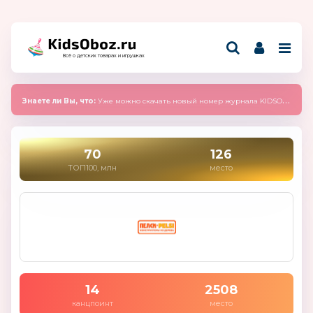
Всё о детских товарах и игрушках
Знаете ли Вы, что:
Уже можно скачать новый номер журнала KIDSOBOZ 2025 (сентябрь)
70
126
ТОП100, млн
место
14
2508
канцпоинт
место