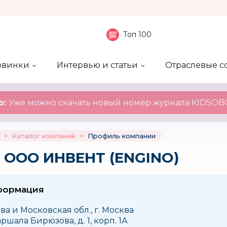
Топ 100
овинки
Интервью и статьи
Отраслевые с
боненты
 компаний
ие события
ы
нал
Рейтинг publicity
Новинки компаний
Блоги
KIDSOBOZ
о:
Уже можно скачать новый номер журнала KIDSOBO
>
Каталог компаний
>
Профиль компании
 ООО ИНВЕНТ (ENGINO)
формация
ва и Московская обл., г. Москва
аршала Бирюзова, д. 1, корп. 1А