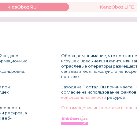
KidsOboz.RU
KanzOboz.LIFE
2 выдано
Обращаем внимание, что портал не
формационных
игрушек. Здесь нельзя купить или з
отраслевые операторы размещают
ксандровна.
связывайтесь, пожалуйста непосре
портале.
о при
Заходя на Портал, Вы принимаете
П
ушек
согласие на использование файлов 
конфиденциальности
ресурса.
товерность
О размещении информации и рекла
и ресурса, а
х веб-