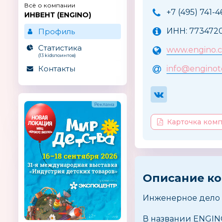
Всё о компании
+7 (495) 741-4
ИНВЕНТ (ENGINO)
ИНН: 7734720
Профиль
Статистика
www.engino.c
(13 kidsпоинтов)
Контакты
info@enginot
Карточка ком
Описание к
Инженерное дело -
В названии ENGINO