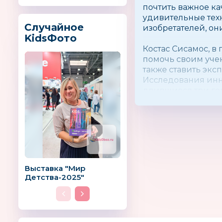
почтить важное ка
удивительные техн
Случайное
изобретателей, он
KidsФото
Костас Сисамос, в
помочь своим уче
также ставить экс
Исследования инн
длившиеся три год
Кипра и Евросоюза
специальным замк
солнечные батареи
которые помогают 
системы ENGINO за
как простые, так 
Выставка "Мир
Детства-2025"