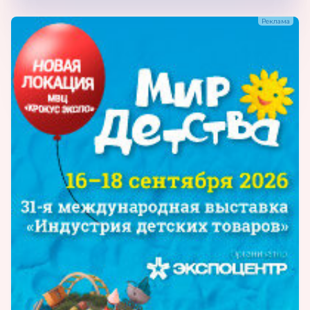
Продукция:
модели, макеты и муляжи
учебные для школ(приборы, аппаратура и
устройства учебные демонстрационные
механические приборы, аппаратура и
устройства учебные демонстрационные
тепловые приборы, аппаратура и устройства
учебные демонстрационные электронные
приборы, аппаратура и устройства учебные
демонстрационные радиотехнические
части и принадлежности к учебным
демонстрационным приборам, аппаратуре
и устройствам для школ приборы,
аппаратура и устройства учебные
демонстрационные электрические
приборы, аппаратура и устройства учебные
демонстрационные оптические приборы,
аппаратура и устройства учебные
демонстрационные электротехнические
приборы, аппаратура и устройства учебные
демонстрационные для школ прочие
развивающие игры)