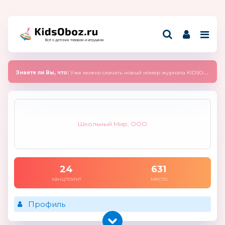
Всё о детских товарах и игрушках
Знаете ли Вы, что:
Уже можно скачать новый номер журнала KIDSOBOZ 2025 (сентябрь)
Школьный Мир, ООО
24
631
канцпоинт
место
Профиль