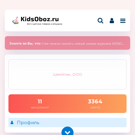
Всё о детских товарах и игрушках
Знаете ли Вы, что:
Уже можно скачать новый номер журнала KIDSOBOZ 2025 (сентябрь)
Швейпак, ООО
11
3364
канцпоинт
место
Профиль