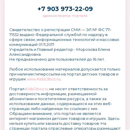
+7 903 973-22-09
администратор портала
Свидетельство о регистрации СМИ — ЭЛ № ФС 77–
71532 выдано Федеральной службой по надзору в
сфере связи, информационных технологий и массовых
коммуникаций 01.11.2017.
Учредитель и Главный редактор - Морозова Елена
Александровна.
Не предназначено для пользователей до 16 лет.
Любое использование материалов допускается только
при наличии гиперссылки на портал детских товаров и
игрушек
www.KidsOboz.ru
.
Портал
KidsOboz.ru
не несет ответственность за
достоверность информации, размещаемой
абонентами и посетителями ресурса, а также за
использование данных, содержащихся на этих веб-
страницах либо найденных по ссылкам с них.
Обращаем внимание, что портал не является
интернет-магазином детских товаров и игрушек. Здесь
нельзя купить или заказать доставку товаров. На
страницах портала отраслевые операторы размещают