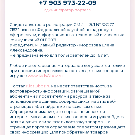
+7 903 973-22-09
администратор портала
Свидетельство о регистрации СМИ — ЭЛ № ФС 77–
71532 выдано Федеральной службой по надзору в
сфере связи, информационных технологий и массовых
коммуникаций 01.11.2017.
Учредитель и Главный редактор - Морозова Елена
Александровна.
Не предназначено для пользователей до 16 лет.
Любое использование материалов допускается только
при наличии гиперссылки на портал детских товаров и
игрушек
www.KidsOboz.ru
.
Портал
KidsOboz.ru
не несет ответственность за
достоверность информации, размещаемой
абонентами и посетителями ресурса, а также за
использование данных, содержащихся на этих веб-
страницах либо найденных по ссылкам с них.
Обращаем внимание, что портал не является
интернет-магазином детских товаров и игрушек. Здесь
нельзя купить или заказать доставку товаров. На
страницах портала отраслевые операторы размещают
свою информацию. Для приобретения товаров