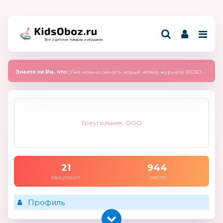
Всё о детских товарах и игрушках
Знаете ли Вы, что:
Уже можно скачать новый номер журнала KIDSOBOZ 2025 (сентябрь)
Треугольник, ООО
21
944
канцпоинт
место
Профиль