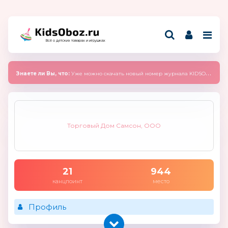
Всё о детских товарах и игрушках
Знаете ли Вы, что:
Уже можно скачать новый номер журнала KIDSOBOZ 2025 (сентябрь)
Торговый Дом Самсон, ООО
21
944
канцпоинт
место
Профиль