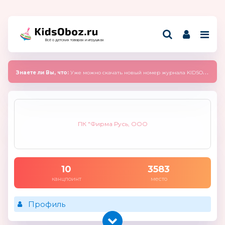
Всё о детских товарах и игрушках
Знаете ли Вы, что:
Уже можно скачать новый номер журнала KIDSOBOZ 2025 (сентябрь)
ПК "Фирма Русь, ООО
10
3583
канцпоинт
место
Профиль