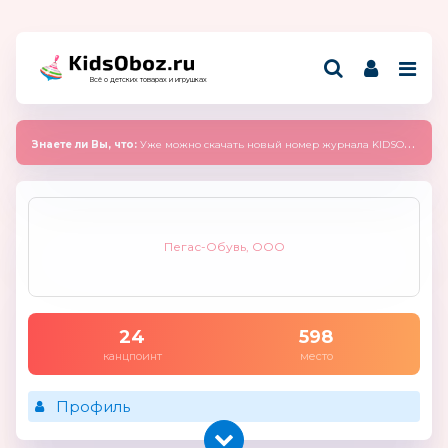
Всё о детских товарах и игрушках
Знаете ли Вы, что:
Уже можно скачать новый номер журнала KIDSOBOZ 2025 (сентябрь)
Пегас-Обувь, ООО
24
598
канцпоинт
место
Профиль