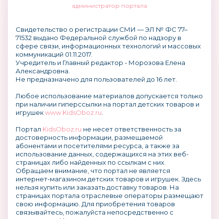
администратор портала
Свидетельство о регистрации СМИ — ЭЛ № ФС 77–
71532 выдано Федеральной службой по надзору в
сфере связи, информационных технологий и массовых
коммуникаций 01.11.2017.
Учредитель и Главный редактор - Морозова Елена
Александровна.
Не предназначено для пользователей до 16 лет.
Любое использование материалов допускается только
при наличии гиперссылки на портал детских товаров и
игрушек
www.KidsOboz.ru
.
Портал
KidsOboz.ru
не несет ответственность за
достоверность информации, размещаемой
абонентами и посетителями ресурса, а также за
использование данных, содержащихся на этих веб-
страницах либо найденных по ссылкам с них.
Обращаем внимание, что портал не является
интернет-магазином детских товаров и игрушек. Здесь
нельзя купить или заказать доставку товаров. На
страницах портала отраслевые операторы размещают
свою информацию. Для приобретения товаров
связывайтесь, пожалуйста непосредственно с