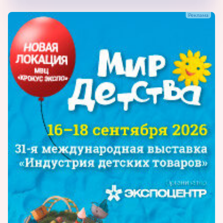
покрытия для единоборств, акробатические
дорожки, ковры для художественной
гимнастики, аэробики, черлидинга,
спортивные батуты, батутные арены и
комплексы), товары для детей от 7 до 18 лет