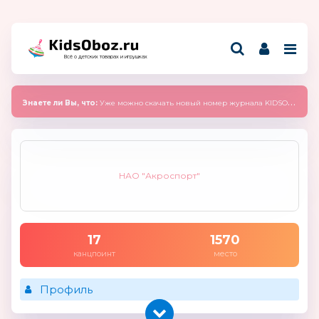
Всё о детских товарах и игрушках
Знаете ли Вы, что:
Уже можно скачать новый номер журнала KIDSOBOZ 2025 (сентябрь)
НАО "Акроспорт"
17
1570
канцпоинт
место
Профиль