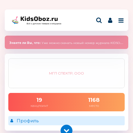
Всё о детских товарах и игрушках
Знаете ли Вы, что:
Уже можно скачать новый номер журнала KIDSOBOZ 2025 (сентябрь)
МГП СПЕКТР, ООО
19
1168
канцпоинт
место
Профиль