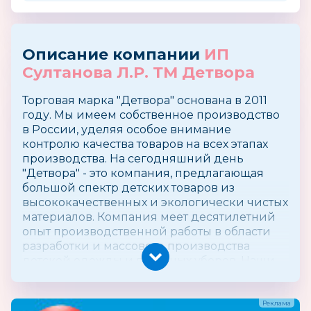
Описание компании
ИП
Султанова Л.Р. ТМ Детвора
Торговая марка "Детвора" основана в 2011
году. Мы имеем собственное производство
в России, уделяя особое внимание
контролю качества товаров на всех этапах
производства. На сегодняшний день
"Детвора" - это компания, предлагающая
большой спектр детских товаров из
высококачественных и экологически чистых
материалов. Компания меет десятилетний
опыт производственной работы в области
разработки и массового производства
детской одежды и головных уборов. Наши
дизайнеры создают модели с учетом
требований и пожеланий наших основных
потребителей – мам и их малышей. Наша