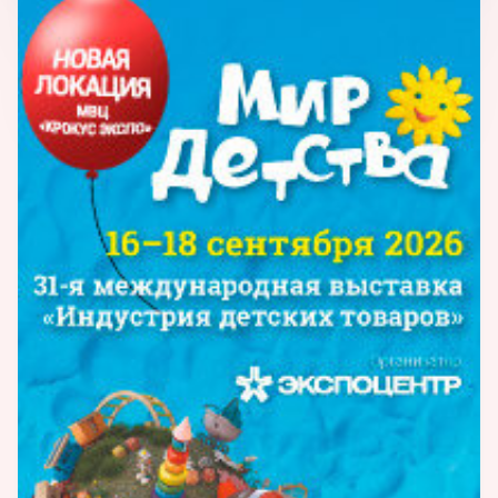
задача дарить им тепло и уют, комфорт и
безопасность, отвечающие всем
требованиям качества. Каждый сезон мы
обновляем коллекции, радуя новыми
моделями детей и их родителей.
Многолетний опыт, грамотная организация
производства, контроль качества позволяет
предложить Вам качественный продукт по
выгодной цене.
Продукция:
мебель для новорожденных и
малышей(диваны, бескаркасная мебель),
детская мебель для учебных заведений,
учреждений культуры и общественного
питания(диваны, кресло- игрушки),
одежда(водолазки, джемпера), головные
уборы(зимние головные уборы), товары для
новорожденных и малышей, товары для
детей от 3 до 7 лет, товары для детей от 7 до
18 лет