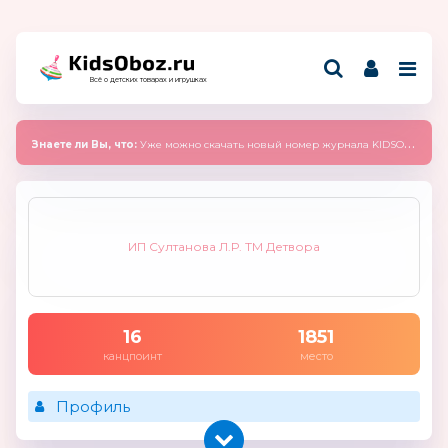
Всё о детских товарах и игрушках
Знаете ли Вы, что:
Уже можно скачать новый номер журнала KIDSOBOZ 2025 (сентябрь)
ИП Султанова Л.Р. ТМ Детвора
16
1851
канцпоинт
место
Профиль