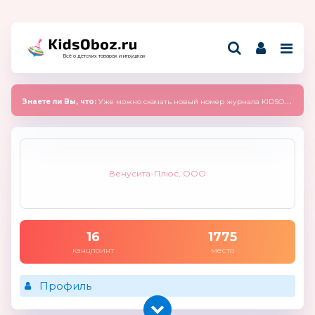
Всё о детских товарах и игрушках
Знаете ли Вы, что:
Уже можно скачать новый номер журнала KIDSOBOZ 2025 (сентябрь)
Венусита-Плюс, ООО
16
1775
канцпоинт
место
Профиль