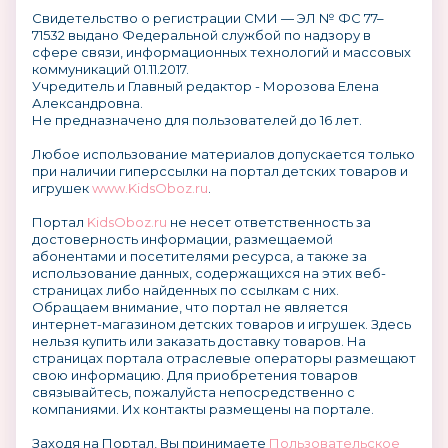
Свидетельство о регистрации СМИ — ЭЛ № ФС 77–
71532 выдано Федеральной службой по надзору в
сфере связи, информационных технологий и массовых
коммуникаций 01.11.2017.
Учредитель и Главный редактор - Морозова Елена
Александровна.
Не предназначено для пользователей до 16 лет.
Любое использование материалов допускается только
при наличии гиперссылки на портал детских товаров и
игрушек
www.KidsOboz.ru
.
Портал
KidsOboz.ru
не несет ответственность за
достоверность информации, размещаемой
абонентами и посетителями ресурса, а также за
использование данных, содержащихся на этих веб-
страницах либо найденных по ссылкам с них.
Обращаем внимание, что портал не является
интернет-магазином детских товаров и игрушек. Здесь
нельзя купить или заказать доставку товаров. На
страницах портала отраслевые операторы размещают
свою информацию. Для приобретения товаров
связывайтесь, пожалуйста непосредственно с
компаниями. Их контакты размещены на портале.
Заходя на Портал, Вы принимаете
Пользовательское