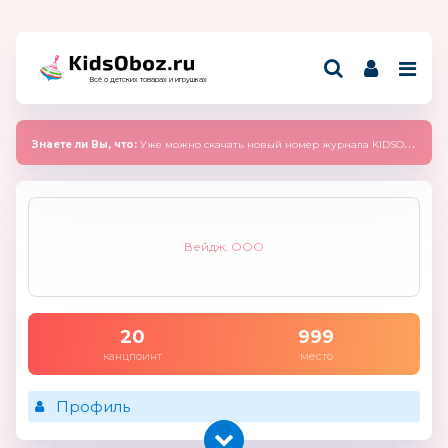
Всё о детских товарах и игрушках
Знаете ли Вы, что:
Уже можно скачать новый номер журнала KIDSOBOZ 2025 (сентябрь)
Вейдж, ООО
20
999
канцпоинт
место
Профиль