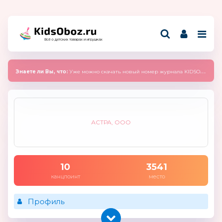
Всё о детских товарах и игрушках
Знаете ли Вы, что:
Уже можно скачать новый номер журнала KIDSOBOZ 2025 (сентябрь)
АСТРА, ООО
10
3541
канцпоинт
место
Профиль