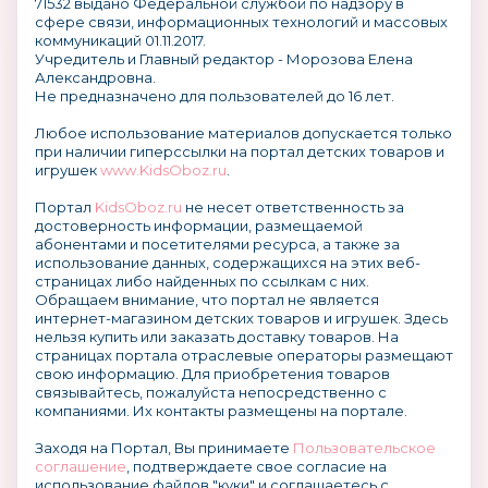
71532 выдано Федеральной службой по надзору в
сфере связи, информационных технологий и массовых
коммуникаций 01.11.2017.
Учредитель и Главный редактор - Морозова Елена
Александровна.
Не предназначено для пользователей до 16 лет.
Любое использование материалов допускается только
при наличии гиперссылки на портал детских товаров и
игрушек
www.KidsOboz.ru
.
Портал
KidsOboz.ru
не несет ответственность за
достоверность информации, размещаемой
абонентами и посетителями ресурса, а также за
использование данных, содержащихся на этих веб-
страницах либо найденных по ссылкам с них.
Обращаем внимание, что портал не является
интернет-магазином детских товаров и игрушек. Здесь
нельзя купить или заказать доставку товаров. На
страницах портала отраслевые операторы размещают
свою информацию. Для приобретения товаров
связывайтесь, пожалуйста непосредственно с
компаниями. Их контакты размещены на портале.
Заходя на Портал, Вы принимаете
Пользовательское
соглашение
, подтверждаете свое согласие на
использование файлов "куки" и соглашаетесь с