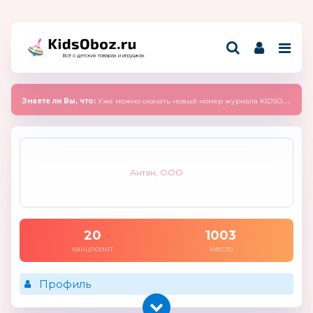
Всё о детских товарах и игрушках
Знаете ли Вы, что:
Уже можно скачать новый номер журнала KIDSOBOZ 2025 (сентябрь)
Антан, ООО
20
1003
канцпоинт
место
Профиль