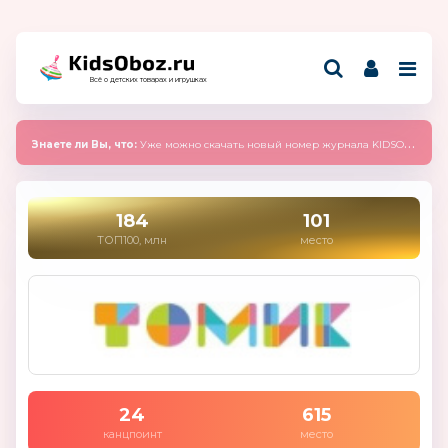
Всё о детских товарах и игрушках
Знаете ли Вы, что:
Уже можно скачать новый номер журнала KIDSOBOZ 2025 (сентябрь)
184
101
ТОП100, млн
место
24
615
канцпоинт
место