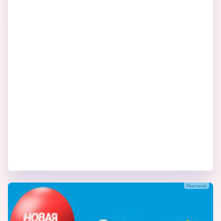
конструкторов изготавливаются из
пластмассы, оклеиваются бумагой. ООО
«Томь-Сервис» делает продукцию для детей
по мировым стандартам качества, которая
гораздо дешевле импортных аналогов.
Компания расположена в центре Сибири –
на территории Томской области, чья
площадь земель лесного фонда составляет
более 19,5 млн.га. и оценивается в 2
миллиарда кубометров. Поэтому можно
говорить о выгодном месторасположении,
что дает возможность при производстве
своей продукции использовать только
экологически чистый лес, проходящий
контроль Комитета экологии и Управления
лесами Администрации Томской области. В
основном это древесина хвойных пород –
сосна и ель.
В основе важнейшей части