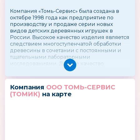
Компания «Томь-Сервис» была создана в
октябре 1998 года как предприятие по
производству и продаже серии новых
видов детских деревянных игрушек в
России. Высокое качество изделия является
следствием многоступенчатой обработки
древесины в сочетании с постоянными и
тщательными лабораторными
исследованиями. Данное качество
постоянно подтверждается Российским
центром стандартизации и метрологии.
Компания
ООО ТОМЬ-СЕРВИС
Предприятие занимается оптовой
(ТОМИК)
на карте
торговлей не только в России, но и по всему
миру. ООО «Томь-Сервис» часто получает
заказы на производство деревянных
игрушек с рисунками заказчика.
Выпускаемая продукция является также
уникальной и на российском рынке:
ближайшие аналоги кубиков, домино,