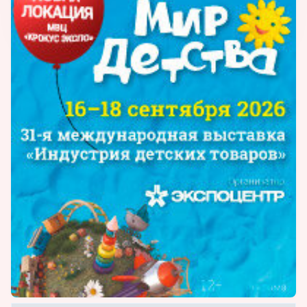
производственного процесса изготовления
игрушек лежит технология нанесения на
подготовленную деревянную поверхность
изображения методом шелкографии. При
этом наиболее важным считается
использование красок, не содержащих
вредных для здоровья детей компонентов.
Технология шелкографии нанесения краски
позволяет менять ассортимент продукции в
соответствии с изменением спроса на
рынке детских игрушек.