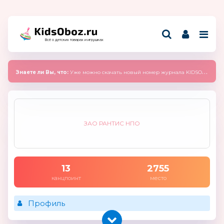
Всё о детских товарах и игрушках
Знаете ли Вы, что:
Уже можно скачать новый номер журнала KIDSOBOZ 2025 (сентябрь)
ЗАО РАНТИС НПО
13
2755
канцпоинт
место
Профиль