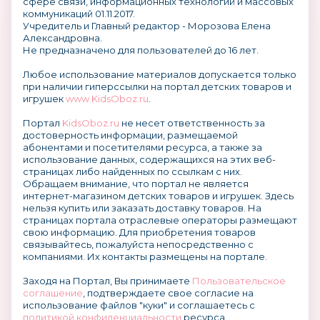
сфере связи, информационных технологий и массовых
коммуникаций 01.11.2017.
Учредитель и Главный редактор - Морозова Елена
Александровна.
Не предназначено для пользователей до 16 лет.
Любое использование материалов допускается только
при наличии гиперссылки на портал детских товаров и
игрушек
www.KidsOboz.ru
.
Портал
KidsOboz.ru
не несет ответственность за
достоверность информации, размещаемой
абонентами и посетителями ресурса, а также за
использование данных, содержащихся на этих веб-
страницах либо найденных по ссылкам с них.
Обращаем внимание, что портал не является
интернет-магазином детских товаров и игрушек. Здесь
нельзя купить или заказать доставку товаров. На
страницах портала отраслевые операторы размещают
свою информацию. Для приобретения товаров
связывайтесь, пожалуйста непосредственно с
компаниями. Их контакты размещены на портале.
Заходя на Портал, Вы принимаете
Пользовательское
соглашение
, подтверждаете свое согласие на
использование файлов "куки" и соглашаетесь с
политикой конфиденциальности
ресурса.