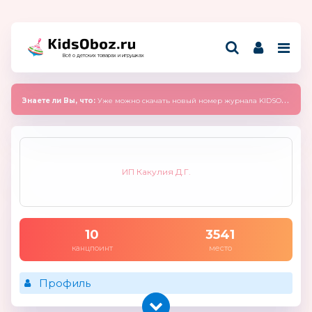
Всё о детских товарах и игрушках
Знаете ли Вы, что:
Уже можно скачать новый номер журнала KIDSOBOZ 2025 (сентябрь)
ИП Какулия Д.Г.
10
3541
канцпоинт
место
Профиль