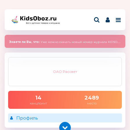
Всё о детских товарах и игрушках
Знаете ли Вы, что:
Уже можно скачать новый номер журнала KIDSOBOZ 2025 (сентябрь)
ОАО Рассвет
14
2489
канцпоинт
место
Профиль