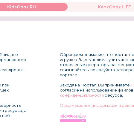
KidsOboz.RU
KanzOboz.LIFE
2 выдано
Обращаем внимание, что портал не
формационных
игрушек. Здесь нельзя купить или з
отраслевые операторы размещают
ксандровна.
связывайтесь, пожалуйста непосре
портале.
о при
Заходя на Портал, Вы принимаете
П
ушек
согласие на использование файлов 
конфиденциальности
ресурса.
товерность
О размещении информации и рекла
и ресурса, а
х веб-