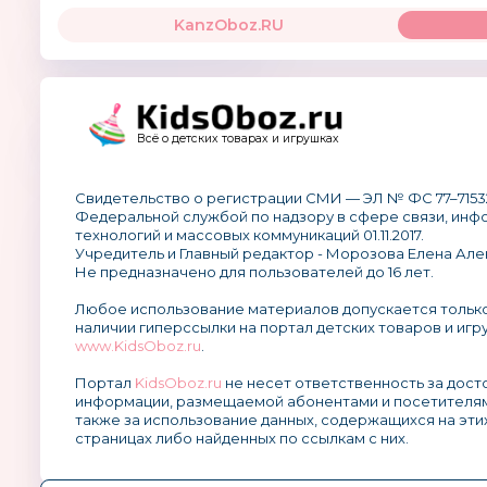
KanzOboz.RU
Всё о детских товарах и игрушках
Свидетельство о регистрации СМИ — ЭЛ № ФС 77–7153
Федеральной службой по надзору в сфере связи, ин
технологий и массовых коммуникаций 01.11.2017.
Учредитель и Главный редактор - Морозова Елена Але
Не предназначено для пользователей до 16 лет.
Любое использование материалов допускается тольк
наличии гиперссылки на портал детских товаров и игр
www.KidsOboz.ru
.
Портал
KidsOboz.ru
не несет ответственность за дос
информации, размещаемой абонентами и посетителям
также за использование данных, содержащихся на эти
страницах либо найденных по ссылкам с них.