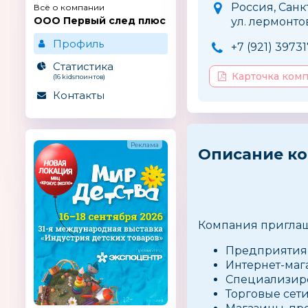
Россия, Санк
Всё о компании
ООО Первый след плюс
ул. лермонтов
Профиль
+7 (921) 3973
Статистика
Карточка ком
(16 kidsпоинтов)
Контакты
Описание к
Компания приглаш
Предприятия 
Интернет-маг
Специализиро
Торговые сети