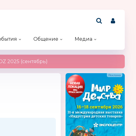
обытия
Общение
Медиа
Рейтинг компаний
Акции и конкурсы
Именинники
Z 2025 (сентябрь)