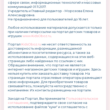
сфере связи, информационных технологий и массовых
коммуникаций 01.11.2017.
Учредитель и Главный редактор - Морозова Елена
Александровна.
Не предназначено для пользователей до 16 лет.
Любое использование материалов допускается только
при наличии гиперссылки на портал детских товаров и
игрушек
www.KidsOboz.ru
.
Портал
KidsOboz.ru
не несет ответственность за
достоверность информации, размещаемой
абонентами и посетителями ресурса, а также за
использование данных, содержащихся на этих веб-
страницах либо найденных по ссылкам с них.
Обращаем внимание, что портал не является
интернет-магазином детских товаров и игрушек. Здесь
нельзя купить или заказать доставку товаров. На
страницах портала отраслевые операторы размещают
свою информацию. Для приобретения товаров
связывайтесь, пожалуйста непосредственно с
компаниями. Их контакты размещены на портале.
Заходя на Портал, Вы принимаете
Пользовательское
соглашение
, подтверждаете свое согласие на
использование файлов "куки" и соглашаетесь с