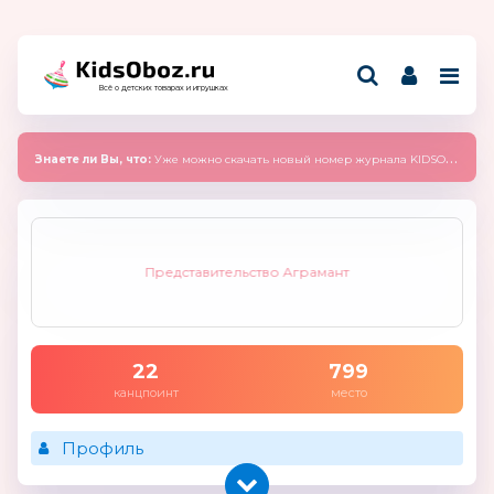
Всё о детских товарах и игрушках
Знаете ли Вы, что:
Уже можно скачать новый номер журнала KIDSOBOZ 2025 (сентябрь)
Представительство Аграмант
22
799
канцпоинт
место
Профиль