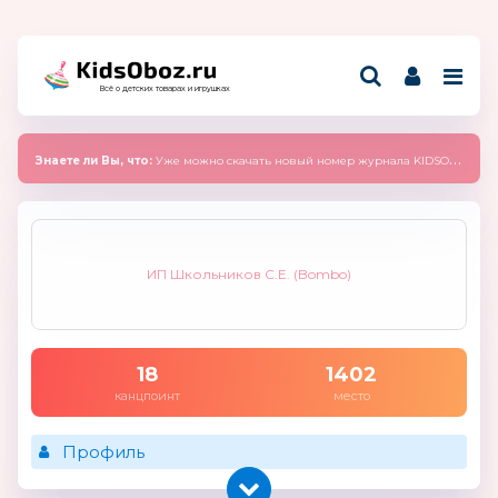
Всё о детских товарах и игрушках
Знаете ли Вы, что:
Уже можно скачать новый номер журнала KIDSOBOZ 2025 (сентябрь)
ИП Школьников С.Е. (Bombo)
18
1402
канцпоинт
место
Профиль