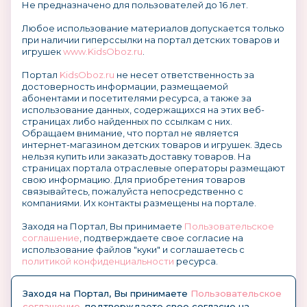
Не предназначено для пользователей до 16 лет.
Любое использование материалов допускается только
при наличии гиперссылки на портал детских товаров и
игрушек
www.KidsOboz.ru
.
Портал
KidsOboz.ru
не несет ответственность за
достоверность информации, размещаемой
абонентами и посетителями ресурса, а также за
использование данных, содержащихся на этих веб-
страницах либо найденных по ссылкам с них.
Обращаем внимание, что портал не является
интернет-магазином детских товаров и игрушек. Здесь
нельзя купить или заказать доставку товаров. На
страницах портала отраслевые операторы размещают
свою информацию. Для приобретения товаров
связывайтесь, пожалуйста непосредственно с
компаниями. Их контакты размещены на портале.
Заходя на Портал, Вы принимаете
Пользовательское
соглашение
, подтверждаете свое согласие на
использование файлов "куки" и соглашаетесь с
политикой конфиденциальности
ресурса.
О размещении информации и рекламы на портале
Заходя на Портал, Вы принимаете
Пользовательское
соглашение
, подтверждаете свое согласие на