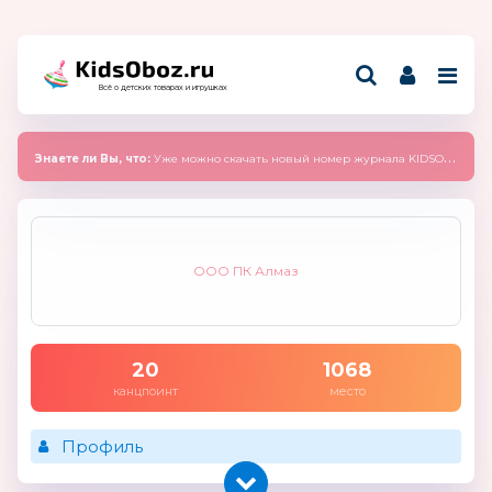
Всё о детских товарах и игрушках
Знаете ли Вы, что:
Уже можно скачать новый номер журнала KIDSOBOZ 2025 (сентябрь)
ООО ПК Алмаз
20
1068
канцпоинт
место
Профиль