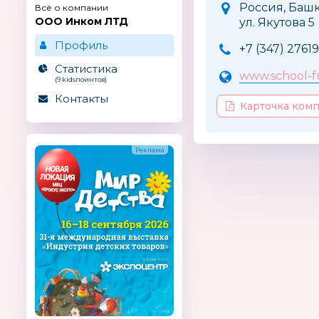
Россия, Башк
Всё о компании
ООО Инком ЛТД
ул. Якутова 5
Профиль
+7 (347) 2761
Статистика
www.school-f
(9 kidsпоинтов)
Контакты
Карточка ком