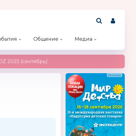
обытия
Общение
Медиа
Рейтинг компаний
Акции и конкурсы
Именинники
Z 2025 (сентябрь)