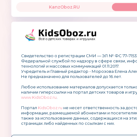
KanzOboz.RU
Всё о детских товарах и игрушках
Свидетельство о регистрации СМИ — ЭЛ № ФС 77–7153
Федеральной службой по надзору в сфере связи, ин
технологий и массовых коммуникаций 01.11.2017.
Учредитель и Главный редактор - Морозова Елена Але
Не предназначено для пользователей до 16 лет.
Любое использование материалов допускается тольк
наличии гиперссылки на портал детских товаров и игр
www.KidsOboz.ru
.
Портал
KidsOboz.ru
не несет ответственность за дос
информации, размещаемой абонентами и посетителям
также за использование данных, содержащихся на эти
страницах либо найденных по ссылкам с них.