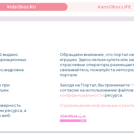
KidsOboz.RU
KanzOboz.LIFE
2 выдано
Обращаем внимание, что портал не
формационных
игрушек. Здесь нельзя купить или з
отраслевые операторы размещают
ксандровна.
связывайтесь, пожалуйста непосре
портале.
о при
Заходя на Портал, Вы принимаете
П
ушек
согласие на использование файлов 
конфиденциальности
ресурса.
товерность
О размещении информации и рекла
и ресурса, а
х веб-