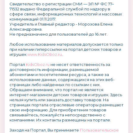
Свидетельство о регистрации СМИ — ЭЛ № ФС 77–
71532 выдано Федеральной службой по надзору в
сфере связи, информационных технологий и массовых
коммуникаций 01.11.2017.
Учредитель и Главный редактор - Морозова Елена
Александровна.
Не предназначено для пользователей до 16 лет.
Любое использование материалов допускается только
при наличии гиперссылки на портал детских товаров и
игрушек
www.KidsOboz.ru
.
Портал
KidsOboz.ru
не несет ответственность за
достоверность информации, размещаемой
абонентами и посетителями ресурса, а также за
использование данных, содержащихся на этих веб-
страницах либо найденных по ссылкам с них.
Обращаем внимание, что портал не является
интернет-магазином детских товаров и игрушек. Здесь
нельзя купить или заказать доставку товаров. На
страницах портала отраслевые операторы размещают
свою информацию. Для приобретения товаров
связывайтесь, пожалуйста непосредственно с
компаниями. Их контакты размещены на портале.
Заходя на Портал, Вы принимаете
Пользовательское