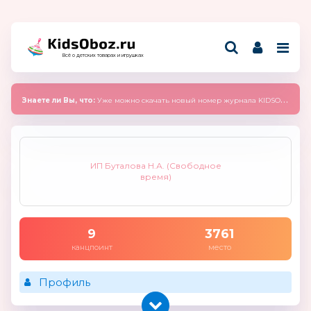
Всё о детских товарах и игрушках
Знаете ли Вы, что:
Уже можно скачать новый номер журнала KIDSOBOZ 2025 (сентябрь)
ИП Буталова Н.А. (Свободное
время)
9
3761
канцпоинт
место
Профиль