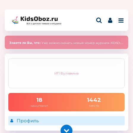
Всё о детских товарах и игрушках
Знаете ли Вы, что:
Уже можно скачать новый номер журнала KIDSOBOZ 2025 (сентябрь)
ИП Булавина
18
1442
канцпоинт
место
Профиль