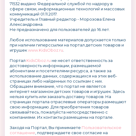
71532 выдано Федеральной службой по надзору в
сфере связи, информационных технологий и массовых
коммуникаций 01.11.2017.
Учредитель и Главный редактор - Морозова Елена
Александровна.
Не предназначено для пользователей до 16 лет.
Любое использование материалов допускается только
при наличии гиперссылки на портал детских товаров и
игрушек
www.KidsOboz.ru
.
Портал
KidsOboz.ru
не несет ответственность за
достоверность информации, размещаемой
абонентами и посетителями ресурса, а также за
использование данных, содержащихся на этих веб-
страницах либо найденных по ссылкам с них.
Обращаем внимание, что портал не является
интернет-магазином детских товаров и игрушек. Здесь
нельзя купить или заказать доставку товаров. На
страницах портала отраслевые операторы размещают
свою информацию. Для приобретения товаров
связывайтесь, пожалуйста непосредственно с
компаниями. Их контакты размещены на портале.
Заходя на Портал, Вы принимаете
Пользовательское
соглашение
, подтверждаете свое согласие на