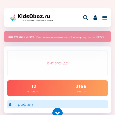
Всё о детских товарах и игрушках
Знаете ли Вы, что:
Уже можно скачать новый номер журнала KIDSOBOZ 2025 (сентябрь)
БИГ БРЕНДС
12
3166
канцпоинт
место
Профиль